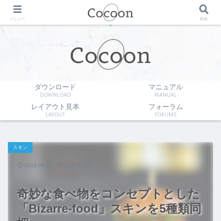
WordPress無料テーマ
メニュー
検索
ダウンロード
マニュアル
DOWNLOAD
MANUAL
レイアウト見本
フォーラム
LAYOUT
FORUMS
スキン
2019.06.11
2020.07.18
奇妙な食べ物をコンセプトとした
「Bizarre-food」スキンを5種類同