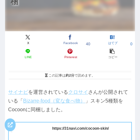
梱
X
Facebook
はてブ
40
0
LINE
Pinterest
コピー
この記事は
約2分
で読めます。
サイナビ
を運営されている
クロサイ
さんが公開されて
いる「
Bizarre-food（変な食べ物）
」スキン5種類を
Cocoonに同梱しました。
https://31navi.com/cocoon-skin/