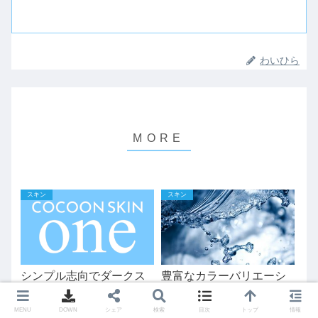
わいひら
スキン
スキン
シンプル志向でダークス
豊富なカラーバリエーシ
キンにも対応した「one」
ョンのシンプルなスキン
スキンを同梱追加
「Veilnui Simplog」を10
MENU
DOWN
シェア
検索
目次
トップ
情報