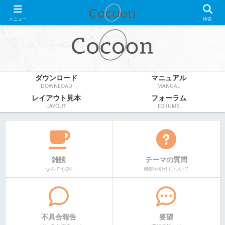
WordPress無料テーマ
メニュー
検索
ダウンロード
マニュアル
DOWNLOAD
MANUAL
レイアウト見本
フォーラム
LAYOUT
FORUMS
雑談
テーマの質問
なんでもOK
機能や動作について
不具合報告
要望