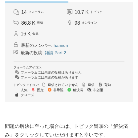
14
10.7 K
フォーラム
トピック
86.8 K
98
投稿
オンライン
16 K
会員
最新のメンバー:
hamiuri
最新の投稿:
雑談 Part 2
フォーラムアイコン:
フォーラムには未読の投稿はありません
フォーラムには未読の投稿があります
返信されていません
返信
有効
トピックアイコン:
人気
固定
非承認
解決済
非公開
クローズ
問題の解決に至った場合には、トピック冒頭の「解決済
み」をクリックしていただけますと幸いです。