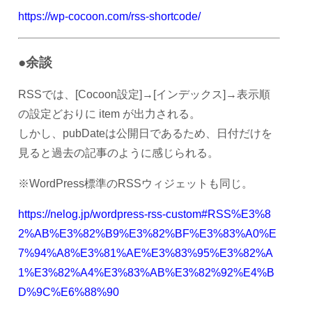
https://wp-cocoon.com/rss-shortcode/
●余談
RSSでは、[Cocoon設定]→[インデックス]→表示順
の設定どおりに item が出力される。
しかし、pubDateは公開日であるため、日付だけを
見ると過去の記事のように感じられる。
※WordPress標準のRSSウィジェットも同じ。
https://nelog.jp/wordpress-rss-custom#RSS%E3%8
2%AB%E3%82%B9%E3%82%BF%E3%83%A0%E
7%94%A8%E3%81%AE%E3%83%95%E3%82%A
1%E3%82%A4%E3%83%AB%E3%82%92%E4%B
D%9C%E6%88%90