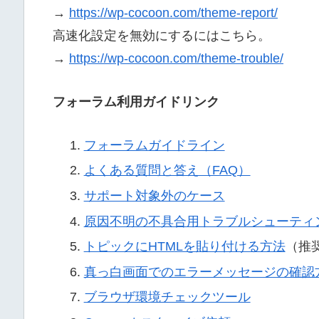
→
https://wp-cocoon.com/theme-report/
高速化設定を無効にするにはこちら。
→
https://wp-cocoon.com/theme-trouble/
フォーラム利用ガイドリンク
フォーラムガイドライン
よくある質問と答え（FAQ）
サポート対象外のケース
原因不明の不具合用トラブルシューティ
トピックにHTMLを貼り付ける方法
（推
真っ白画面でのエラーメッセージの確認
ブラウザ環境チェックツール