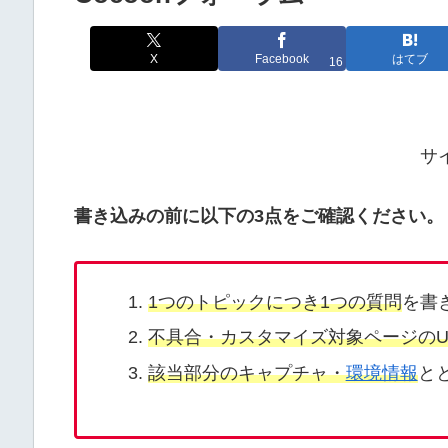
X
Facebook
はてブ
16
サ
書き込みの前に以下の3点をご確認ください。
1つのトピックにつき1つの質問
を書
不具合・カスタマイズ対象ページのU
該当部分のキャプチャ・
環境情報
と