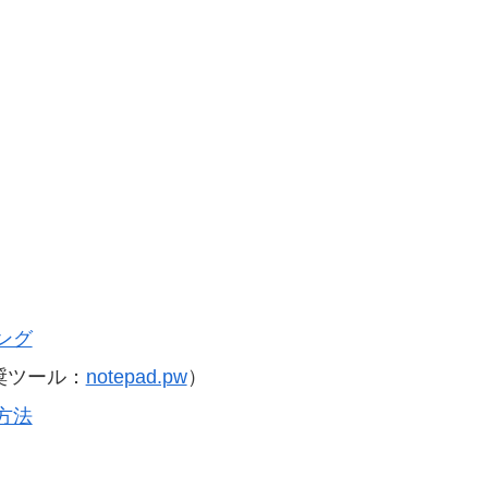
ング
奨ツール：
notepad.pw
）
方法