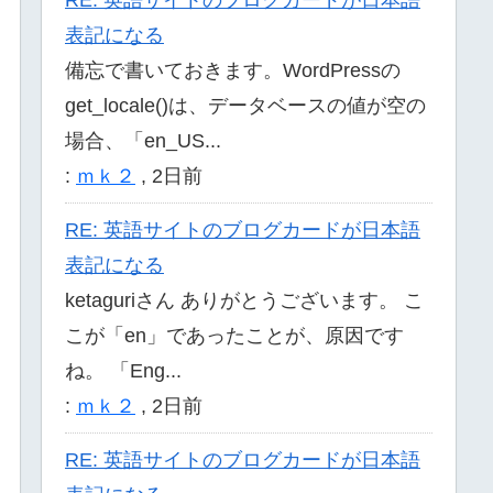
表記になる
備忘で書いておきます。WordPressの
get_locale()は、データベースの値が空の
場合、「en_US...
:
ｍｋ２
,
2日前
RE: 英語サイトのブログカードが日本語
表記になる
ketaguriさん ありがとうございます。 こ
こが「en」であったことが、原因です
ね。 「Eng...
:
ｍｋ２
,
2日前
RE: 英語サイトのブログカードが日本語