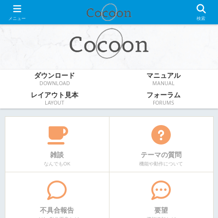
WordPress無料テーマ
メニュー
検索
ダウンロード
マニュアル
DOWNLOAD
MANUAL
レイアウト見本
フォーラム
LAYOUT
FORUMS
雑談
テーマの質問
なんでもOK
機能や動作について
不具合報告
要望