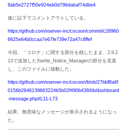
9ab5e2727f50e924eb0d796dabaf74dbe4
後に以下でコメントアウトしている。
https://github.com/xserver-inc/cocoon/commit/c28960
6625e64b0ccaa7e67fe739e72a47c8ffef
今回、「コロナ」に関する部分を残したまま、2.9.2.
13で追加したXwrite_Notice_Managerの部分を見直
し、このファイルに移動した。
https://github.com/xserver-inc/cocoon/blob/27bbf8a6f
0156b2646139663224b5b02f490b438/lib/dashboard
-message.php#L11-L73
結果、無意味なメッセージが表示されるようになっ
た。