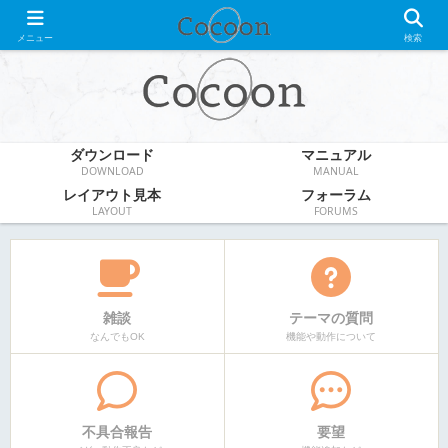
WordPress無料テーマ
メニュー
検索
ダウンロード
マニュアル
DOWNLOAD
MANUAL
レイアウト見本
フォーラム
LAYOUT
FORUMS
雑談
テーマの質問
なんでもOK
機能や動作について
不具合報告
要望