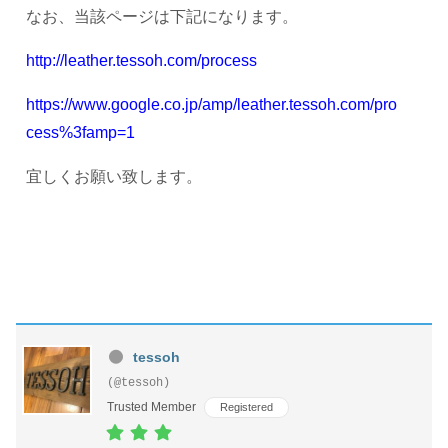
なお、当該ページは下記になります。
http://leather.tessoh.com/process
https://www.google.co.jp/amp/leather.tessoh.com/pro
cess%3famp=1
宜しくお願い致します。
tessoh
(@tessoh)
Trusted Member
Registered