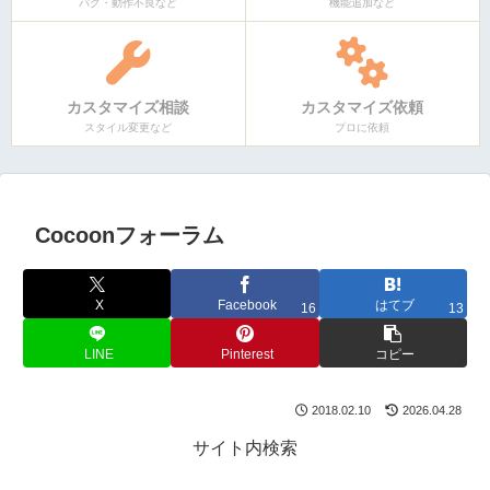
バグ・動作不良など
機能追加など
カスタマイズ相談
カスタマイズ依頼
スタイル変更など
プロに依頼
Cocoonフォーラム
X
Facebook
はてブ
16
13
LINE
Pinterest
コピー
2018.02.10
2026.04.28
サイト内検索